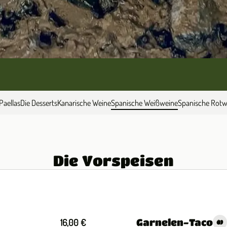
Paellas
Die Desserts
Kanarische Weine
Spanische Weißweine
Spanische Rotw
Die Vorspeisen
Garnelen-Taco
16,00 €