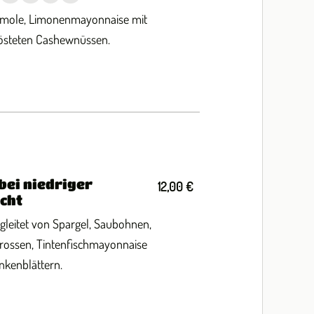
mole, Limonenmayonnaise mit
östeten Cashewnüssen.
bei niedriger
12,00 €
cht
gleitet von Spargel, Saubohnen,
rossen, Tintenfischmayonnaise
nkenblättern.