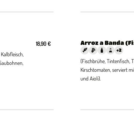
Arroz a Banda (F
18,90 €
+
2
Kalbfleisch,
(Fischbrühe, Tintenfisch, T
 Saubohnen,
Kirschtomaten, serviert m
und Aioli).