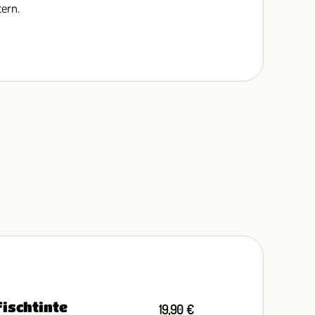
tern.
fischtinte
19,90 €