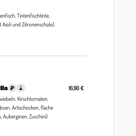
enfisch, Tintenfischtinte,
t Aioli und Zitronenschale).
lla
16,90 €
wiebeln, Kirschtomaten,
sen, Artischocken, flache
 Auberginen, Zucchini)