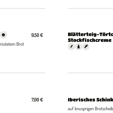
Blätterteig-Tört
9,50 €
Stockfischcreme
eröstetem Brot
Iberisches Schin
7,00 €
auf knusprigen Brotschei