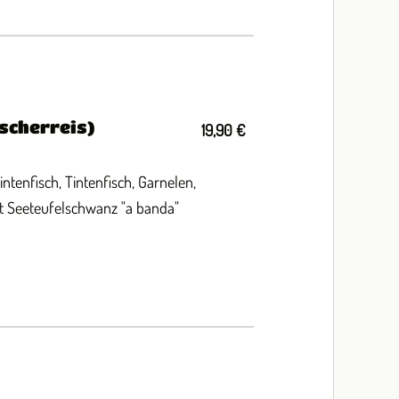
ischerreis)
19,90 €
intenfisch, Tintenfisch, Garnelen,
it Seeteufelschwanz "a banda"