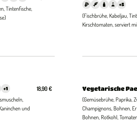
+
5
n, Tintenfische,
(Fischbrühe, Kabeljau, Tint
se)
Kirschtomaten, serviert mi
Vegetarische Pae
18,90 €
+
1
usmuscheln,
(Gemüsebrühe, Paprika, Z
 Kaninchen und
Champignons, Bohnen, Erb
Bohnen, Rotkohl, Tomaten,