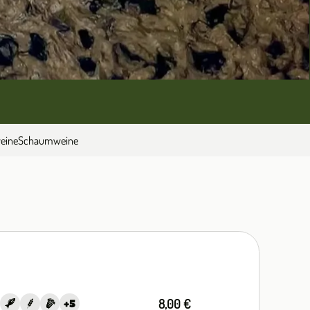
eine
Schaumweine
8,00 €
+
5