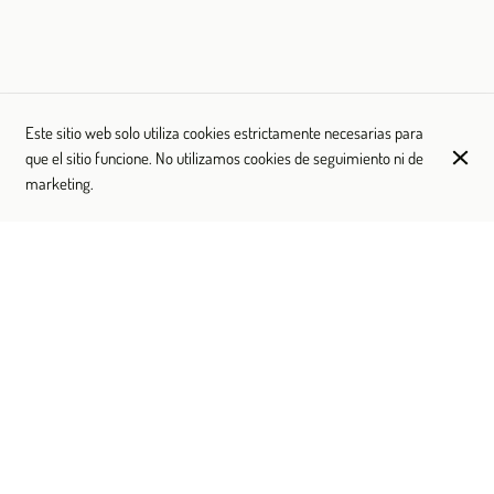
La Paelleria
Este sitio web solo utiliza cookies estrictamente necesarias para
Calle del Muelle de Pescadores 2
que el sitio funcione. No utilizamos cookies de seguimiento ni de
35650 El Cotillo
marketing.
+34 641 94 32 98
Contacto
Efectivo
Bancomat
Visa
American Express
Mastercard
Tarjeta de débito
The Fork pay
Acceso para personas con movilidad reducida
Terraza
Casual
Formal
No admite mascotas